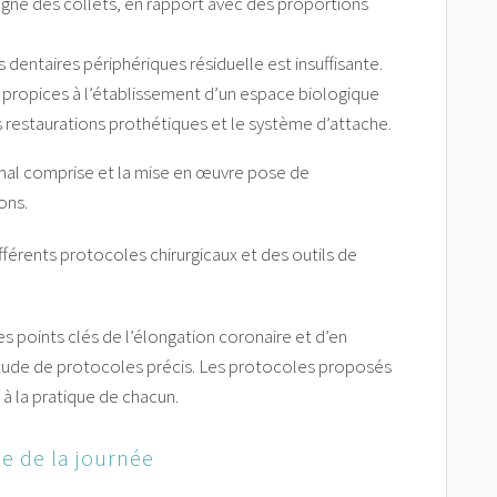
igne des collets, en rapport avec des proportions
 dentaires périphériques résiduelle est insuffisante.
s propices à l’établissement d’un espace biologique
s restaurations prothétiques et le système d’attache.
mal comprise et la mise en œuvre pose de
ons.
ifférents protocoles chirurgicaux et des outils de
es points clés de l’élongation coronaire et d’en
itude de protocoles précis. Les protocoles proposés
à la pratique de chacun.
 de la journée