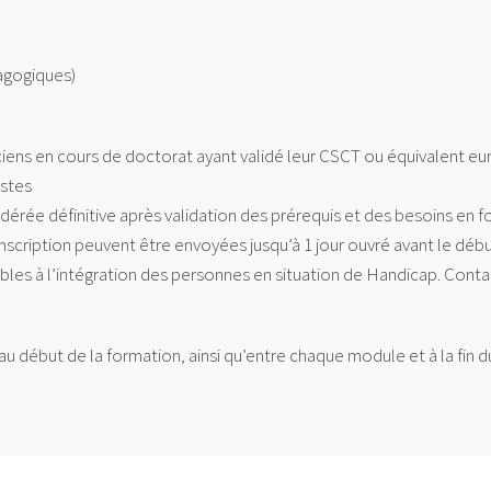
agogiques)
iciens en cours de doctorat ayant validé leur CSCT ou équivalent e
istes
idérée définitive après validation des prérequis et des besoins en f
nscription peuvent être envoyées jusqu’à 1 jour ouvré avant le déb
s à l’intégration des personnes en situation de Handicap. Contact
ébut de la formation, ainsi qu’entre chaque module et à la fin du p